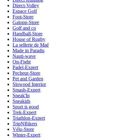
Direct-Volley
Espace Golf
Foot-Store
Galopp-Store
Golf and co
Handball-Store
House of Rugby
La sellerie de Maé
Made in Paradis
Nauti-wave
On-Fight
Padel-Expert
Pecheur-Store
Pet and Garden
Slowood Interior
Smash-Expert
Sneak'In
Sneakids
Sport is good
Trek-Expert
Triathlon-Expert
TripNBikers
Vélo-Store
Winter-Expert