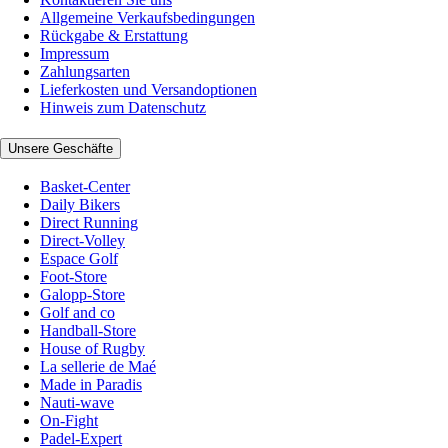
Allgemeine Verkaufsbedingungen
Rückgabe & Erstattung
Impressum
Zahlungsarten
Lieferkosten und Versandoptionen
Hinweis zum Datenschutz
Unsere Geschäfte
Basket-Center
Daily Bikers
Direct Running
Direct-Volley
Espace Golf
Foot-Store
Galopp-Store
Golf and co
Handball-Store
House of Rugby
La sellerie de Maé
Made in Paradis
Nauti-wave
On-Fight
Padel-Expert