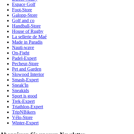
Espace Golf
Foot-Store
Galopp-Store
Golf and co
Handball-Store
House of Rugby
La sellerie de Maé
Made in Paradis
Nauti-wave
On-Fight
Padel-Expert
Pecheur-Store
Pet and Garden
Slowood Interior
Smash-Expert
Sneak'In
Sneakids
Sport is good
Trek-Expert
Triathlon-Expert
TripNBikers
Vélo-Store
Winter-Expert