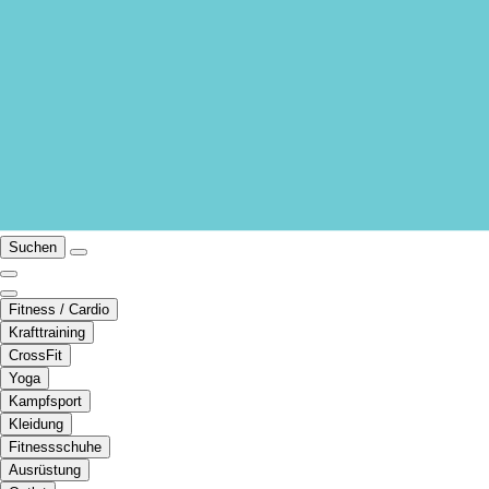
Suchen
Fitness / Cardio
Krafttraining
CrossFit
Yoga
Kampfsport
Kleidung
Fitnessschuhe
Ausrüstung