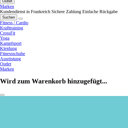
Outlet
Marken
Kundendienst in Frankreich
Sichere Zahlung
Einfache Rückgabe
Suchen
Fitness / Cardio
Krafttraining
CrossFit
Yoga
Kampfsport
Kleidung
Fitnessschuhe
Ausrüstung
Outlet
Marken
Wird zum Warenkorb hinzugefügt...