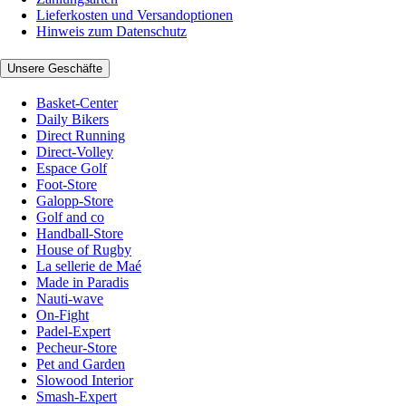
Lieferkosten und Versandoptionen
Hinweis zum Datenschutz
Unsere Geschäfte
Basket-Center
Daily Bikers
Direct Running
Direct-Volley
Espace Golf
Foot-Store
Galopp-Store
Golf and co
Handball-Store
House of Rugby
La sellerie de Maé
Made in Paradis
Nauti-wave
On-Fight
Padel-Expert
Pecheur-Store
Pet and Garden
Slowood Interior
Smash-Expert