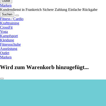
Outlet
Marken
Kundendienst in Frankreich
Sichere Zahlung
Einfache Rückgabe
Suchen
Fitness / Cardio
Krafttraining
CrossFit
Yoga
Kampfsport
Kleidung
Fitnessschuhe
Ausrüstung
Outlet
Marken
Wird zum Warenkorb hinzugefügt...