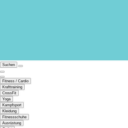
Suchen
Fitness / Cardio
Krafttraining
CrossFit
Yoga
Kampfsport
Kleidung
Fitnessschuhe
Ausrüstung