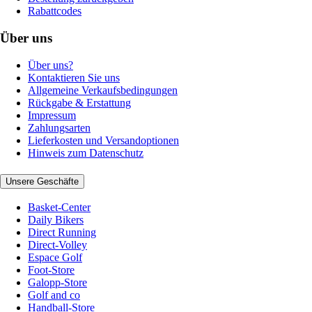
Rabattcodes
Über uns
Über uns?
Kontaktieren Sie uns
Allgemeine Verkaufsbedingungen
Rückgabe & Erstattung
Impressum
Zahlungsarten
Lieferkosten und Versandoptionen
Hinweis zum Datenschutz
Unsere Geschäfte
Basket-Center
Daily Bikers
Direct Running
Direct-Volley
Espace Golf
Foot-Store
Galopp-Store
Golf and co
Handball-Store