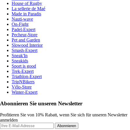
House of Rugby
La sellerie de Maé
Made in Paradis
Nauti-wave
On-Fight
Padel-Expert
Pecheur-Store
Pet and Garden
Slowood Interior
Smash-Expert
Sneak'In
Sneakids
Sport is good
Trek-Expert
Triathlon-Expert
TripNBikers
Vélo-Store
Winter-Expert
Abonnieren Sie unseren Newsletter
Profitieren Sie von 10% Rabatt, wenn Sie sich für unseren Newsletter
anmelden
Abonnieren