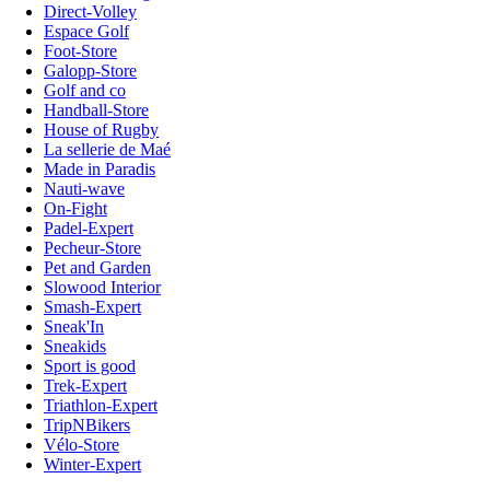
Direct-Volley
Espace Golf
Foot-Store
Galopp-Store
Golf and co
Handball-Store
House of Rugby
La sellerie de Maé
Made in Paradis
Nauti-wave
On-Fight
Padel-Expert
Pecheur-Store
Pet and Garden
Slowood Interior
Smash-Expert
Sneak'In
Sneakids
Sport is good
Trek-Expert
Triathlon-Expert
TripNBikers
Vélo-Store
Winter-Expert