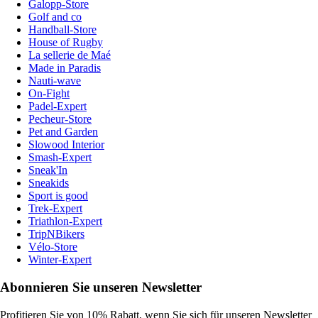
Galopp-Store
Golf and co
Handball-Store
House of Rugby
La sellerie de Maé
Made in Paradis
Nauti-wave
On-Fight
Padel-Expert
Pecheur-Store
Pet and Garden
Slowood Interior
Smash-Expert
Sneak'In
Sneakids
Sport is good
Trek-Expert
Triathlon-Expert
TripNBikers
Vélo-Store
Winter-Expert
Abonnieren Sie unseren Newsletter
Profitieren Sie von 10% Rabatt, wenn Sie sich für unseren Newsletter