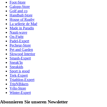
Foot-Store
Galopp-Store
Golf and co
Handball-Store
House of Rugby
La sellerie de Maé
Made in Paradis
Nauti-wave
On-Fight
Padel-Expert
Pecheur-Store
Pet and Garden
Slowood Interior
Smash-Expert
Sneak'In
Sneakids
Sport is good
Trek-Expert
Triathlon-Expert
TripNBikers
Vélo-Store
Winter-Expert
Abonnieren Sie unseren Newsletter