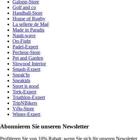
Galopp-Store
Golf and co
Handball-Store
House of Rugby
La sellerie de Maé
Made in Paradis
Nauti-wave
On-Fight
Padel-Expert
Pecheur-Store
Pet and Garden
Slowood Interior
Smash-Expert
Sneak'In
Sneakids
Sport is good
Trek-Expert
Triathlon-Expert
TripNBikers
Vélo-Store
Winter-Expert
Abonnieren Sie unseren Newsletter
Profitieren Sie von 10% Rabatt, wenn Sie sich für unseren Newsletter