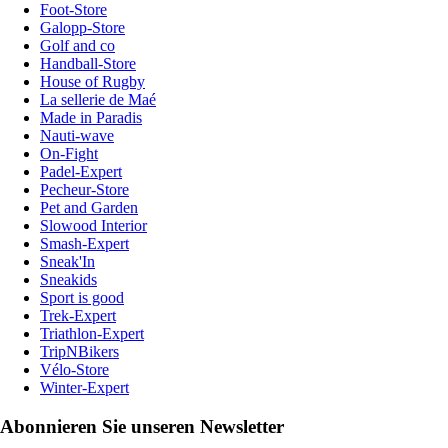
Foot-Store
Galopp-Store
Golf and co
Handball-Store
House of Rugby
La sellerie de Maé
Made in Paradis
Nauti-wave
On-Fight
Padel-Expert
Pecheur-Store
Pet and Garden
Slowood Interior
Smash-Expert
Sneak'In
Sneakids
Sport is good
Trek-Expert
Triathlon-Expert
TripNBikers
Vélo-Store
Winter-Expert
Abonnieren Sie unseren Newsletter