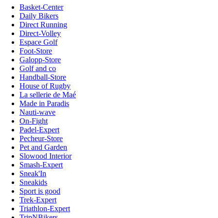
Basket-Center
Daily Bikers
Direct Running
Direct-Volley
Espace Golf
Foot-Store
Galopp-Store
Golf and co
Handball-Store
House of Rugby
La sellerie de Maé
Made in Paradis
Nauti-wave
On-Fight
Padel-Expert
Pecheur-Store
Pet and Garden
Slowood Interior
Smash-Expert
Sneak'In
Sneakids
Sport is good
Trek-Expert
Triathlon-Expert
TripNBikers