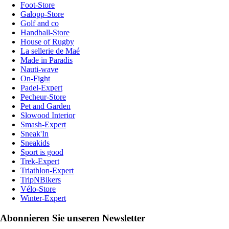
Foot-Store
Galopp-Store
Golf and co
Handball-Store
House of Rugby
La sellerie de Maé
Made in Paradis
Nauti-wave
On-Fight
Padel-Expert
Pecheur-Store
Pet and Garden
Slowood Interior
Smash-Expert
Sneak'In
Sneakids
Sport is good
Trek-Expert
Triathlon-Expert
TripNBikers
Vélo-Store
Winter-Expert
Abonnieren Sie unseren Newsletter