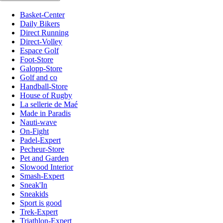
Basket-Center
Daily Bikers
Direct Running
Direct-Volley
Espace Golf
Foot-Store
Galopp-Store
Golf and co
Handball-Store
House of Rugby
La sellerie de Maé
Made in Paradis
Nauti-wave
On-Fight
Padel-Expert
Pecheur-Store
Pet and Garden
Slowood Interior
Smash-Expert
Sneak'In
Sneakids
Sport is good
Trek-Expert
Triathlon-Expert