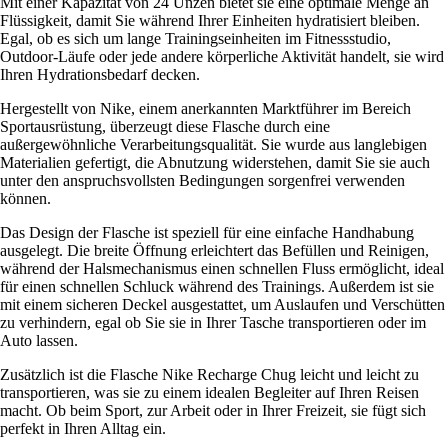
Mit einer Kapazität von 24 Unzen bietet sie eine optimale Menge an
Flüssigkeit, damit Sie während Ihrer Einheiten hydratisiert bleiben.
Egal, ob es sich um lange Trainingseinheiten im Fitnessstudio,
Outdoor-Läufe oder jede andere körperliche Aktivität handelt, sie wird
Ihren Hydrationsbedarf decken.
Hergestellt von Nike, einem anerkannten Marktführer im Bereich
Sportausrüstung, überzeugt diese Flasche durch eine
außergewöhnliche Verarbeitungsqualität. Sie wurde aus langlebigen
Materialien gefertigt, die Abnutzung widerstehen, damit Sie sie auch
unter den anspruchsvollsten Bedingungen sorgenfrei verwenden
können.
Das Design der Flasche ist speziell für eine einfache Handhabung
ausgelegt. Die breite Öffnung erleichtert das Befüllen und Reinigen,
während der Halsmechanismus einen schnellen Fluss ermöglicht, ideal
für einen schnellen Schluck während des Trainings. Außerdem ist sie
mit einem sicheren Deckel ausgestattet, um Auslaufen und Verschütten
zu verhindern, egal ob Sie sie in Ihrer Tasche transportieren oder im
Auto lassen.
Zusätzlich ist die Flasche Nike Recharge Chug leicht und leicht zu
transportieren, was sie zu einem idealen Begleiter auf Ihren Reisen
macht. Ob beim Sport, zur Arbeit oder in Ihrer Freizeit, sie fügt sich
perfekt in Ihren Alltag ein.