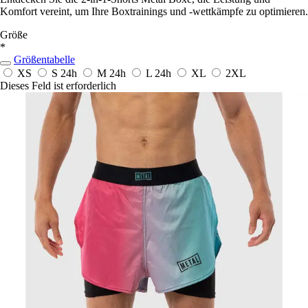
Komfort vereint, um Ihre Boxtrainings und -wettkämpfe zu optimieren.
Größe
*
Größentabelle
XS
S
24h
M
24h
L
24h
XL
2XL
Dieses Feld ist erforderlich