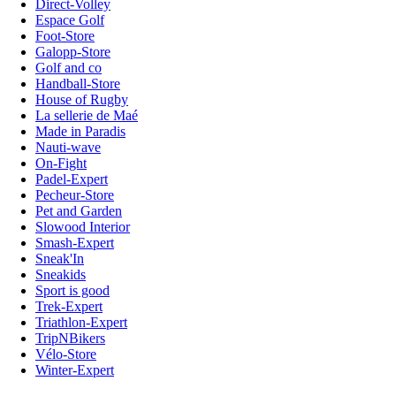
Direct-Volley
Espace Golf
Foot-Store
Galopp-Store
Golf and co
Handball-Store
House of Rugby
La sellerie de Maé
Made in Paradis
Nauti-wave
On-Fight
Padel-Expert
Pecheur-Store
Pet and Garden
Slowood Interior
Smash-Expert
Sneak'In
Sneakids
Sport is good
Trek-Expert
Triathlon-Expert
TripNBikers
Vélo-Store
Winter-Expert