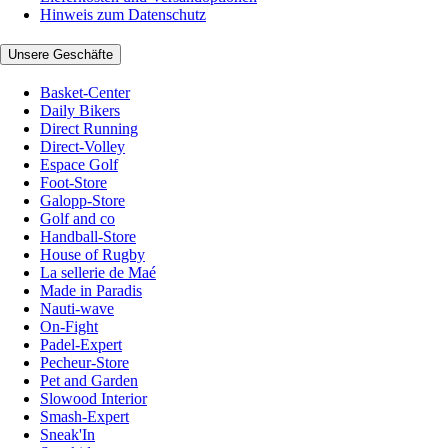
Hinweis zum Datenschutz
Unsere Geschäfte
Basket-Center
Daily Bikers
Direct Running
Direct-Volley
Espace Golf
Foot-Store
Galopp-Store
Golf and co
Handball-Store
House of Rugby
La sellerie de Maé
Made in Paradis
Nauti-wave
On-Fight
Padel-Expert
Pecheur-Store
Pet and Garden
Slowood Interior
Smash-Expert
Sneak'In