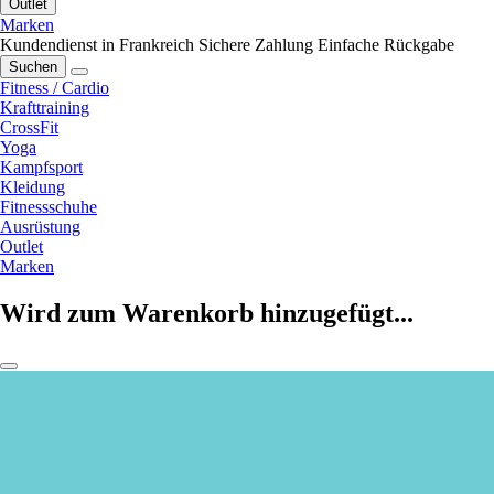
Outlet
Marken
Kundendienst in Frankreich
Sichere Zahlung
Einfache Rückgabe
Suchen
Fitness / Cardio
Krafttraining
CrossFit
Yoga
Kampfsport
Kleidung
Fitnessschuhe
Ausrüstung
Outlet
Marken
Wird zum Warenkorb hinzugefügt...