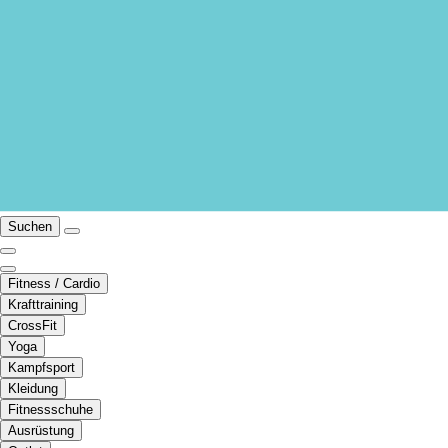
Suchen
Fitness / Cardio
Krafttraining
CrossFit
Yoga
Kampfsport
Kleidung
Fitnessschuhe
Ausrüstung