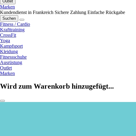
Outlet
Marken
Kundendienst in Frankreich
Sichere Zahlung
Einfache Rückgabe
Suchen
Fitness / Cardio
Krafttraining
CrossFit
Yoga
Kampfsport
Kleidung
Fitnessschuhe
Ausrüstung
Outlet
Marken
Wird zum Warenkorb hinzugefügt...