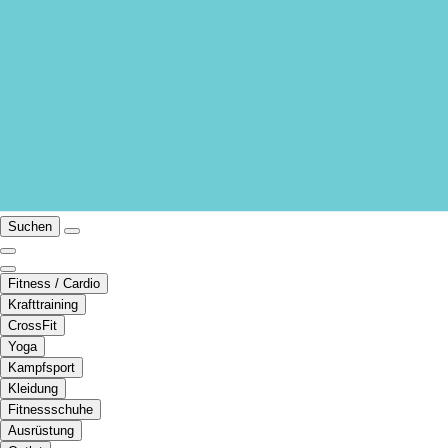
Suchen
Fitness / Cardio
Krafttraining
CrossFit
Yoga
Kampfsport
Kleidung
Fitnessschuhe
Ausrüstung