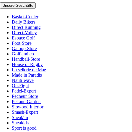
Unsere Geschäfte
Basket-Center
Daily Bikers
Direct Running
Direct-Volley
Espace Golf
Foot-Store
Galopp-Store
Golf and co
Handball-Store
House of Rugby
La sellerie de Maé
Made in Paradis
Nauti-wave
On-Fight
Padel-Expert
Pecheur-Store
Pet and Garden
Slowood Interior
Smash-Expert
Sneak'In
Sneakids
Sport is good