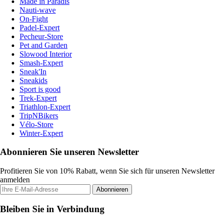
Made in Paradis
Nauti-wave
On-Fight
Padel-Expert
Pecheur-Store
Pet and Garden
Slowood Interior
Smash-Expert
Sneak'In
Sneakids
Sport is good
Trek-Expert
Triathlon-Expert
TripNBikers
Vélo-Store
Winter-Expert
Abonnieren Sie unseren Newsletter
Profitieren Sie von 10% Rabatt, wenn Sie sich für unseren Newsletter
anmelden
Abonnieren
Bleiben Sie in Verbindung