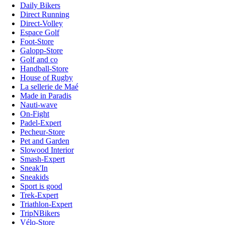
Daily Bikers
Direct Running
Direct-Volley
Espace Golf
Foot-Store
Galopp-Store
Golf and co
Handball-Store
House of Rugby
La sellerie de Maé
Made in Paradis
Nauti-wave
On-Fight
Padel-Expert
Pecheur-Store
Pet and Garden
Slowood Interior
Smash-Expert
Sneak'In
Sneakids
Sport is good
Trek-Expert
Triathlon-Expert
TripNBikers
Vélo-Store