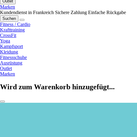
Outlet
Marken
Kundendienst in Frankreich
Sichere Zahlung
Einfache Rückgabe
Suchen
Fitness / Cardio
Krafttraining
CrossFit
Yoga
Kampfsport
Kleidung
Fitnessschuhe
Ausrüstung
Outlet
Marken
Wird zum Warenkorb hinzugefügt...