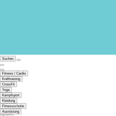
Suchen
Fitness / Cardio
Krafttraining
CrossFit
Yoga
Kampfsport
Kleidung
Fitnessschuhe
Ausrüstung