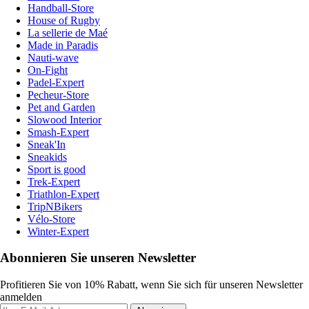
Handball-Store
House of Rugby
La sellerie de Maé
Made in Paradis
Nauti-wave
On-Fight
Padel-Expert
Pecheur-Store
Pet and Garden
Slowood Interior
Smash-Expert
Sneak'In
Sneakids
Sport is good
Trek-Expert
Triathlon-Expert
TripNBikers
Vélo-Store
Winter-Expert
Abonnieren Sie unseren Newsletter
Profitieren Sie von 10% Rabatt, wenn Sie sich für unseren Newsletter
anmelden