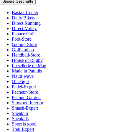
Unsere Geschäfte
Basket-Center
Daily Bikers
Direct Running
Direct-Volley
Espace Golf
Foot-Store
Galopp-Store
Golf and co
Handball-Store
House of Rugby
La sellerie de Maé
Made in Paradis
Nauti-wave
On-Fight
Padel-Expert
Pecheur-Store
Pet and Garden
Slowood Interior
Smash-Expert
Sneak'In
Sneakids
Sport is good
Trek-Expert