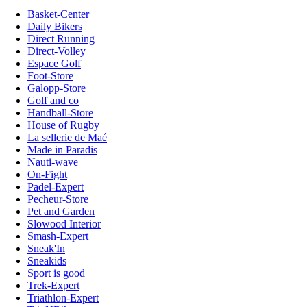
Basket-Center
Daily Bikers
Direct Running
Direct-Volley
Espace Golf
Foot-Store
Galopp-Store
Golf and co
Handball-Store
House of Rugby
La sellerie de Maé
Made in Paradis
Nauti-wave
On-Fight
Padel-Expert
Pecheur-Store
Pet and Garden
Slowood Interior
Smash-Expert
Sneak'In
Sneakids
Sport is good
Trek-Expert
Triathlon-Expert