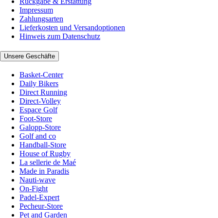
Rückgabe & Erstattung
Impressum
Zahlungsarten
Lieferkosten und Versandoptionen
Hinweis zum Datenschutz
Unsere Geschäfte
Basket-Center
Daily Bikers
Direct Running
Direct-Volley
Espace Golf
Foot-Store
Galopp-Store
Golf and co
Handball-Store
House of Rugby
La sellerie de Maé
Made in Paradis
Nauti-wave
On-Fight
Padel-Expert
Pecheur-Store
Pet and Garden