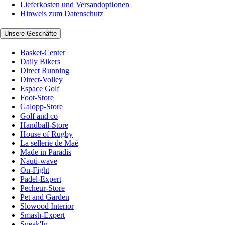
Lieferkosten und Versandoptionen
Hinweis zum Datenschutz
Unsere Geschäfte
Basket-Center
Daily Bikers
Direct Running
Direct-Volley
Espace Golf
Foot-Store
Galopp-Store
Golf and co
Handball-Store
House of Rugby
La sellerie de Maé
Made in Paradis
Nauti-wave
On-Fight
Padel-Expert
Pecheur-Store
Pet and Garden
Slowood Interior
Smash-Expert
Sneak'In