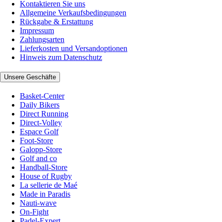
Kontaktieren Sie uns
Allgemeine Verkaufsbedingungen
Rückgabe & Erstattung
Impressum
Zahlungsarten
Lieferkosten und Versandoptionen
Hinweis zum Datenschutz
Unsere Geschäfte
Basket-Center
Daily Bikers
Direct Running
Direct-Volley
Espace Golf
Foot-Store
Galopp-Store
Golf and co
Handball-Store
House of Rugby
La sellerie de Maé
Made in Paradis
Nauti-wave
On-Fight
Padel-Expert