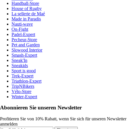
Handball-Store
House of Rugby
La sellerie de Maé
Made in Paradis
Nauti-wave
On-Fight
Padel-Expert
Pecheur-Store
Pet and Garden
Slowood Interior
Smash-Expert
Sneak'In
Sneakids
Sport is good
Trek-Expert
Triathlon-Expert
TripNBikers
Vélo-Store
Winter-Expert
Abonnieren Sie unseren Newsletter
Profitieren Sie von 10% Rabatt, wenn Sie sich für unseren Newsletter
anmelden