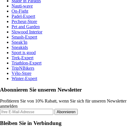
Made in Paradis
Nauti-wave
On-Fight
Padel-Expert
Pecheur-Store
Pet and Garden
Slowood Interior
Smash-Expert
Sneak'In
Sneakids
Sport is good
Trek-Expert
Triathlon-Expert
TripNBikers
Vélo-Store
Winter-Expert
Abonnieren Sie unseren Newsletter
Profitieren Sie von 10% Rabatt, wenn Sie sich für unseren Newsletter
anmelden
Abonnieren
Bleiben Sie in Verbindung