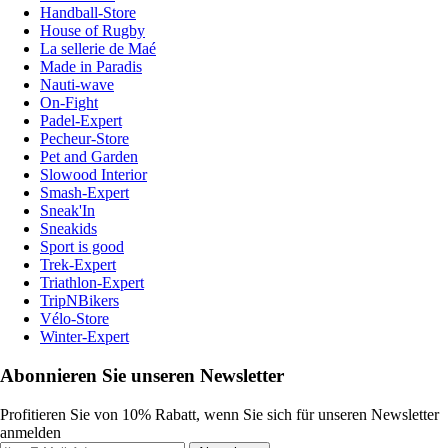
Handball-Store
House of Rugby
La sellerie de Maé
Made in Paradis
Nauti-wave
On-Fight
Padel-Expert
Pecheur-Store
Pet and Garden
Slowood Interior
Smash-Expert
Sneak'In
Sneakids
Sport is good
Trek-Expert
Triathlon-Expert
TripNBikers
Vélo-Store
Winter-Expert
Abonnieren Sie unseren Newsletter
Profitieren Sie von 10% Rabatt, wenn Sie sich für unseren Newsletter
anmelden