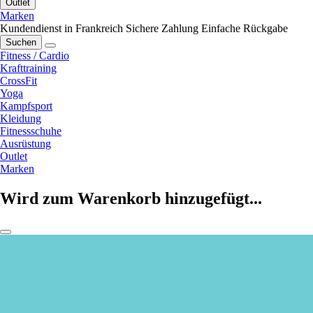
Outlet
Marken
Kundendienst in Frankreich
Sichere Zahlung
Einfache Rückgabe
Suchen
Fitness / Cardio
Krafttraining
CrossFit
Yoga
Kampfsport
Kleidung
Fitnessschuhe
Ausrüstung
Outlet
Marken
Wird zum Warenkorb hinzugefügt...