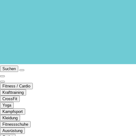
Suchen
Fitness / Cardio
Krafttraining
CrossFit
Yoga
Kampfsport
Kleidung
Fitnessschuhe
Ausrüstung