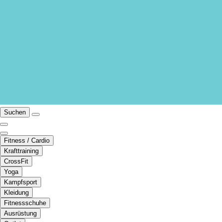
Suchen
Fitness / Cardio
Krafttraining
CrossFit
Yoga
Kampfsport
Kleidung
Fitnessschuhe
Ausrüstung