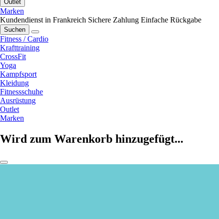
Outlet
Marken
Kundendienst in Frankreich
Sichere Zahlung
Einfache Rückgabe
Suchen
Fitness / Cardio
Krafttraining
CrossFit
Yoga
Kampfsport
Kleidung
Fitnessschuhe
Ausrüstung
Outlet
Marken
Wird zum Warenkorb hinzugefügt...