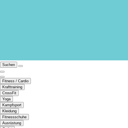
Suchen
Fitness / Cardio
Krafttraining
CrossFit
Yoga
Kampfsport
Kleidung
Fitnessschuhe
Ausrüstung