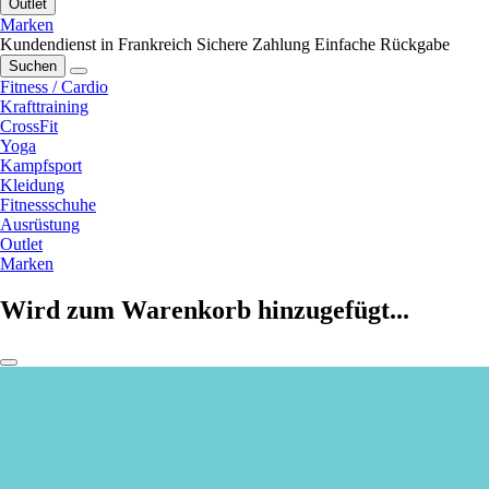
Outlet
Marken
Kundendienst in Frankreich
Sichere Zahlung
Einfache Rückgabe
Suchen
Fitness / Cardio
Krafttraining
CrossFit
Yoga
Kampfsport
Kleidung
Fitnessschuhe
Ausrüstung
Outlet
Marken
Wird zum Warenkorb hinzugefügt...