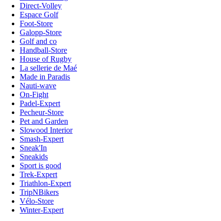
Direct-Volley
Espace Golf
Foot-Store
Galopp-Store
Golf and co
Handball-Store
House of Rugby
La sellerie de Maé
Made in Paradis
Nauti-wave
On-Fight
Padel-Expert
Pecheur-Store
Pet and Garden
Slowood Interior
Smash-Expert
Sneak'In
Sneakids
Sport is good
Trek-Expert
Triathlon-Expert
TripNBikers
Vélo-Store
Winter-Expert