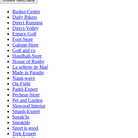
Unsere Geschäfte
Basket-Center
Daily Bikers
Direct Running
Direct-Volley
Espace Golf
Foot-Store
Galopp-Store
Golf and co
Handball-Store
House of Rugby
La sellerie de Maé
Made in Paradis
Nauti-wave
On-Fight
Padel-Expert
Pecheur-Store
Pet and Garden
Slowood Interior
Smash-Expert
Sneak'In
Sneakids
Sport is good
Trek-Expert