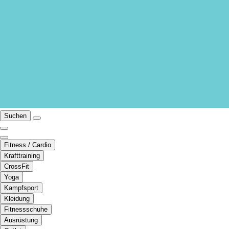
Suchen
Fitness / Cardio
Krafttraining
CrossFit
Yoga
Kampfsport
Kleidung
Fitnessschuhe
Ausrüstung