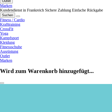
Outlet
Marken
Kundendienst in Frankreich
Sichere Zahlung
Einfache Rückgabe
Suchen
Fitness / Cardio
Krafttraining
CrossFit
Yoga
Kampfsport
Kleidung
Fitnessschuhe
Ausrüstung
Outlet
Marken
Wird zum Warenkorb hinzugefügt...