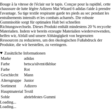
Bouge à la vitesse de l'éclair sur le tapis. Conçue pour la rapidité, cette
chaussure de lutte légère Adizero Mat Wizard 6 adidas t'aide à prendre
l'avantage. Sa tige textile respirante garde tes pieds au sec pendant les
entraînements intensifs et les combats acharnés. Die robuste
Gummisohle sorgt für optimalen Halt bei schnellen
Richtungswechseln. Dieses Produkt enthält mindestens 20 % recycelte
Materialien. Indem wir bereits erzeugte Materialien wiederverwenden,
helfen wir, Abfall und unsere Abhängigkeit von begrenzten
Ressourcen zu reduzieren, um den ökologischen Fußabdruck der
Produkte, die wir herstellen, zu verringern.
Zusätzliche Informationen
Marke
adidas
Farbe
betsca/silvmt/dkblue
Farbe
Rot
Geschlecht
Mann
Altersgruppe
Junior
Sortiment
Adizero
Hauptmaterial
Textil
Sohle
abriebfestes Gummi
Loading...
Loading...