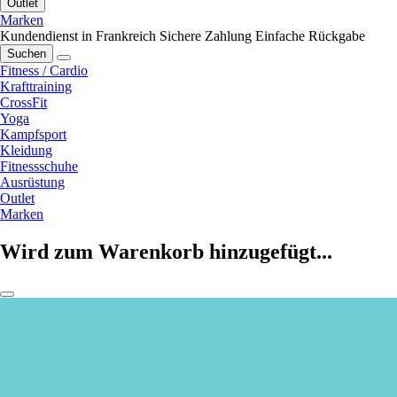
Outlet
Marken
Kundendienst in Frankreich
Sichere Zahlung
Einfache Rückgabe
Suchen
Fitness / Cardio
Krafttraining
CrossFit
Yoga
Kampfsport
Kleidung
Fitnessschuhe
Ausrüstung
Outlet
Marken
Wird zum Warenkorb hinzugefügt...