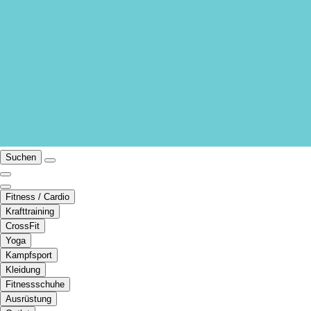
Suchen
Fitness / Cardio
Krafttraining
CrossFit
Yoga
Kampfsport
Kleidung
Fitnessschuhe
Ausrüstung