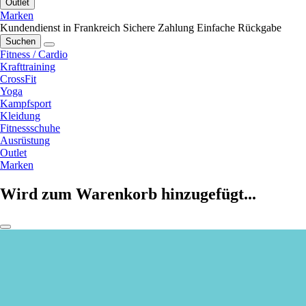
Outlet
Marken
Kundendienst in Frankreich
Sichere Zahlung
Einfache Rückgabe
Suchen
Fitness / Cardio
Krafttraining
CrossFit
Yoga
Kampfsport
Kleidung
Fitnessschuhe
Ausrüstung
Outlet
Marken
Wird zum Warenkorb hinzugefügt...