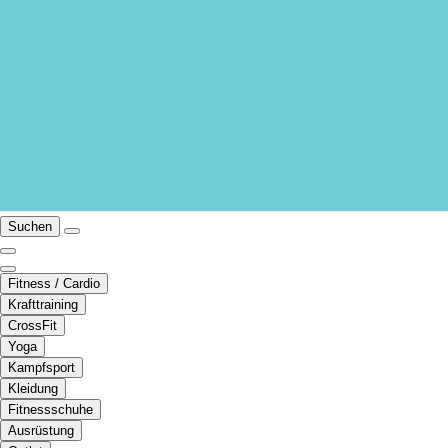
Suchen
Fitness / Cardio
Krafttraining
CrossFit
Yoga
Kampfsport
Kleidung
Fitnessschuhe
Ausrüstung