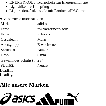
ENERGYRODS-Technologie zur Energieschonung
Lightstrike Pro-Dämpfung
Lighttraxion-Außensohle mit Continental™-Gummi
Zusätzliche Informationen
Marke
adidas
Farbe
ftwbla/zermet/blacry
Farbe
Schwarz
Geschlecht
Mann
Altersgruppe
Erwachsene
Sortiment
Adizero
Drop
6 mm
Gewicht des Schuhs (g)
257
Stabilität
Neutre
Loading...
Loading...
Alle unsere Marken