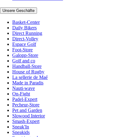
Unsere Geschäfte
Basket-Center
Daily Bikers
Direct Running
Direct-Volley
Espace Golf
Foot-Store
Galopp-Store
Golf and co
Handball-Store
House of Rugby
La sellerie de Maé
Made in Paradis
Nauti-wave
On-Fight
Padel-Expert
Pecheur-Store
Pet and Garden
Slowood Interior
Smash-Expert
Sneak'In
Sneakids