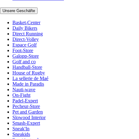
Unsere Geschäfte
Basket-Center
Daily Bikers
Direct Running
Direct-Volley
Espace Golf
Foot-Store
Galopp-Store
Golf and co
Handball-Store
House of Rugby
La sellerie de Maé
Made in Paradis
Nauti-wave
On-Fight
Padel-Expert
Pecheur-Store
Pet and Garden
Slowood Interior
Smash-Expert
Sneak'In
Sneakids