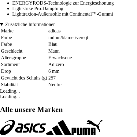
ENERGYRODS-Technologie zur Energieschonung
Lightstrike Pro-Dämpfung
Lighttraxion-Außensohle mit Continental™-Gummi
Zusätzliche Informationen
Marke
adidas
Farbe
indnui/blamer/vereqt
Farbe
Blau
Geschlecht
Mann
Altersgruppe
Erwachsene
Sortiment
Adizero
Drop
6 mm
Gewicht des Schuhs (g)
257
Stabilität
Neutre
Loading...
Loading...
Alle unsere Marken