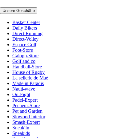
Unsere Geschäfte
Basket-Center
Daily Bikers
Direct Running
Direct-Volley
Espace Golf
Foot-Store
Galopp-Store
Golf and co
Handball-Store
House of Rugby
La sellerie de Maé
Made in Paradis
Nauti-wave
On-Fight
Padel-Expert
Pecheur-Store
Pet and Garden
Slowood Interior
Smash-Expert
Sneak'In
Sneakids