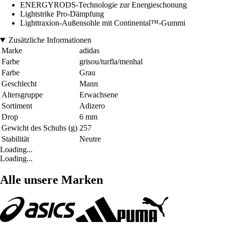
ENERGYRODS-Technologie zur Energieschonung
Lightstrike Pro-Dämpfung
Lighttraxion-Außensohle mit Continental™-Gummi
Zusätzliche Informationen
Marke
adidas
Farbe
grisou/turfla/menhal
Farbe
Grau
Geschlecht
Mann
Altersgruppe
Erwachsene
Sortiment
Adizero
Drop
6 mm
Gewicht des Schuhs (g)
257
Stabilität
Neutre
Loading...
Loading...
Alle unsere Marken