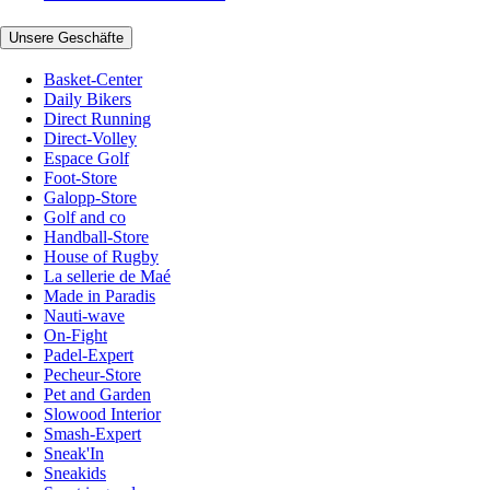
Unsere Geschäfte
Basket-Center
Daily Bikers
Direct Running
Direct-Volley
Espace Golf
Foot-Store
Galopp-Store
Golf and co
Handball-Store
House of Rugby
La sellerie de Maé
Made in Paradis
Nauti-wave
On-Fight
Padel-Expert
Pecheur-Store
Pet and Garden
Slowood Interior
Smash-Expert
Sneak'In
Sneakids