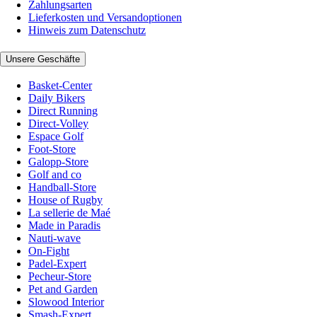
Zahlungsarten
Lieferkosten und Versandoptionen
Hinweis zum Datenschutz
Unsere Geschäfte
Basket-Center
Daily Bikers
Direct Running
Direct-Volley
Espace Golf
Foot-Store
Galopp-Store
Golf and co
Handball-Store
House of Rugby
La sellerie de Maé
Made in Paradis
Nauti-wave
On-Fight
Padel-Expert
Pecheur-Store
Pet and Garden
Slowood Interior
Smash-Expert