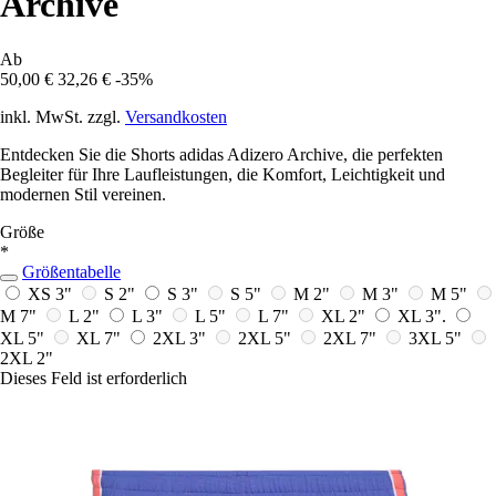
Archive
Ab
50,00 €
32,26 €
-35%
inkl. MwSt. zzgl.
Versandkosten
Entdecken Sie die Shorts adidas Adizero Archive, die perfekten
Begleiter für Ihre Laufleistungen, die Komfort, Leichtigkeit und
modernen Stil vereinen.
Größe
*
Größentabelle
XS 3"
S 2"
S 3"
S 5"
M 2"
M 3"
M 5"
M 7"
L 2"
L 3"
L 5"
L 7"
XL 2"
XL 3".
XL 5"
XL 7"
2XL 3"
2XL 5"
2XL 7"
3XL 5"
2XL 2"
Dieses Feld ist erforderlich