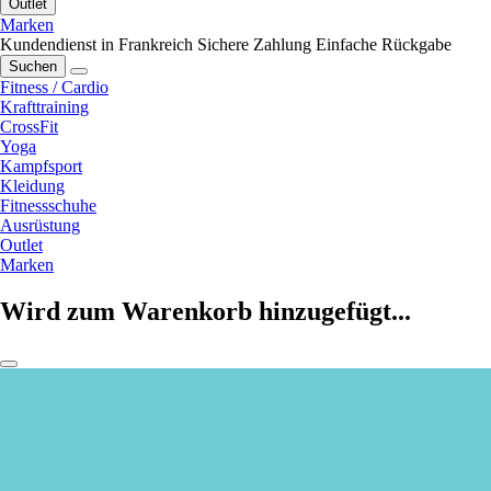
Outlet
Marken
Kundendienst in Frankreich
Sichere Zahlung
Einfache Rückgabe
Suchen
Fitness / Cardio
Krafttraining
CrossFit
Yoga
Kampfsport
Kleidung
Fitnessschuhe
Ausrüstung
Outlet
Marken
Wird zum Warenkorb hinzugefügt...