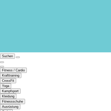
Suchen
Fitness / Cardio
Krafttraining
CrossFit
Yoga
Kampfsport
Kleidung
Fitnessschuhe
Ausrüstung