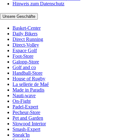
Hinweis zum Datenschutz
Unsere Geschäfte
Basket-Center
Daily Bikers
Direct Running
Direct-Volley
Espace Golf
Foot-Store
Galopp-Store
Golf and co
Handball-Store
House of Rugby
La sellerie de Maé
Made in Paradis
Nauti-wave
On-Fight
Padel-Expert
Pecheur-Store
Pet and Garden
Slowood Interior
Smash-Expert
Sneak'In