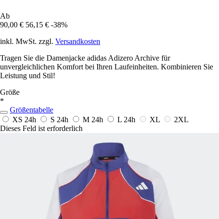
Ab
90,00 €
56,15 €
-38%
inkl. MwSt. zzgl.
Versandkosten
Tragen Sie die Damenjacke adidas Adizero Archive für
unvergleichlichen Komfort bei Ihren Laufeinheiten. Kombinieren Sie
Leistung und Stil!
Größe
*
Größentabelle
XS
24h
S
24h
M
24h
L
24h
XL
2XL
Dieses Feld ist erforderlich