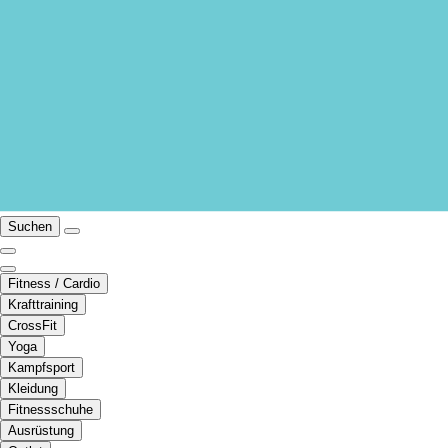
Suchen
Fitness / Cardio
Krafttraining
CrossFit
Yoga
Kampfsport
Kleidung
Fitnessschuhe
Ausrüstung