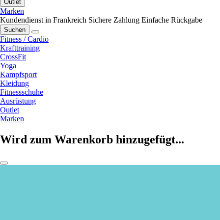
Outlet
Marken
Kundendienst in Frankreich
Sichere Zahlung
Einfache Rückgabe
Suchen
Fitness / Cardio
Krafttraining
CrossFit
Yoga
Kampfsport
Kleidung
Fitnessschuhe
Ausrüstung
Outlet
Marken
Wird zum Warenkorb hinzugefügt...