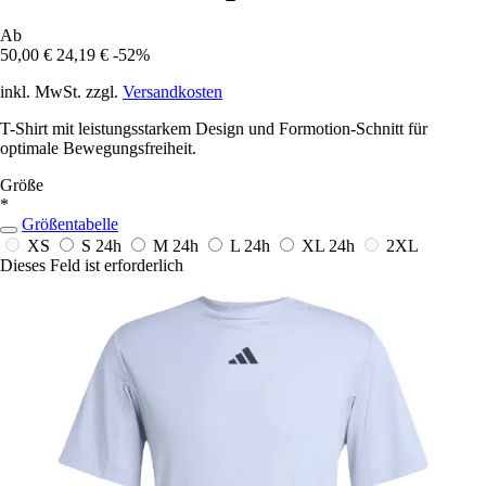
Ab
50,00 €
24,19 €
-52%
inkl. MwSt. zzgl.
Versandkosten
T-Shirt mit leistungsstarkem Design und Formotion-Schnitt für
optimale Bewegungsfreiheit.
Größe
*
Größentabelle
XS
S
24h
M
24h
L
24h
XL
24h
2XL
Dieses Feld ist erforderlich