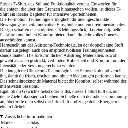
Stripes T-Shirt, das Stil und Funktionalität vereint. Entworfen für
diejenigen, die über ihre Grenzen hinausgehen wollen, ist dieses T-
Shirt ein idealer Begleiter für intensive Sporteinheiten.
Die Formotion-Technologie ermöglicht dir uneingeschränkte
Bewegungsfreiheit. Innovative Einschnitte und ein dreidimensionales
Design schaffen ein skulptiertes Kleidungsstück, das eine originelle
Passform und hohen Komfort bietet, damit du dein volles Potenzial
ausschöpfen kannst.
Hergestellt mit der Adistrong-Technologie, ist der doppellagige Stoff
darauf ausgelegt, auch den anspruchsvollsten Trainingseinheiten
standzuhalten. Die fortschrittlichen Adistrong-Materialien, sowohl
gewebt als auch gestrickt, verbinden Robustheit und Komfort, um der
Intensität jeder Session gerecht zu werden.
Die integrierte Climacool-Technologie leitet Schweiß ab und verteilt
ihn, damit du frisch, trocken und ohne Ablenkungen performen kannst.
Das schnelltrocknende Material bietet dir Komfort, selbst während der
intensivsten Sessions.
Egal, ob du Gewichte hebst oder läufst, dieses T-Shirt hilft dir, auf
deine Ziele fokussiert zu bleiben. Schließe dich der adidas Community
an, übertreffe dich selbst mit PrimeLift und zeige deine Energie mit
einem Lächeln.
Zusätzliche Informationen
Marke
adidas