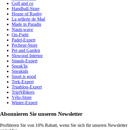
Golf and co
Handball-Store
House of Rugby
La sellerie de Maé
Made in Paradis
Nauti-wave
On-Fight
Padel-Expert
Pecheur-Store
Pet and Garden
Slowood Interior
Smash-Expert
Sneak'In
Sneakids
Sport is good
Trek-Expert
Triathlon-Expert
TripNBikers
Vélo-Store
Winter-Expert
Abonnieren Sie unseren Newsletter
Profitieren Sie von 10% Rabatt, wenn Sie sich für unseren Newsletter